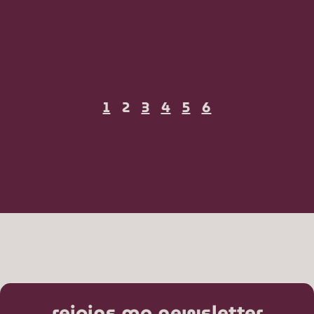
1
2
3
4
5
6
rejoins ma newsletter