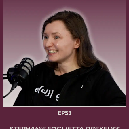
EP53
STÉPHANIE FOGLIETTA-DREYFUSS​