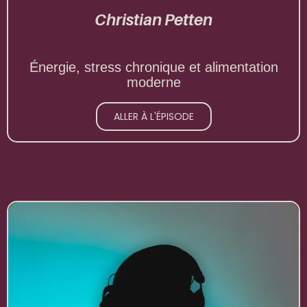
Christian Petten
Énergie, stress chronique et alimentation
moderne
ALLER À L'ÉPISODE