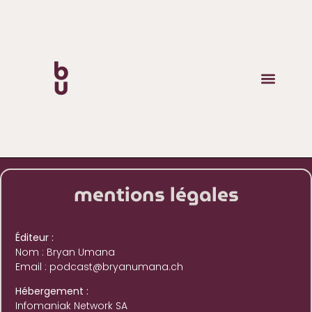
mentions légales
Éditeur :
Nom : Bryan Umana
Email : podcast@bryanumana.ch
Hébergement :
Infomaniak Network SA