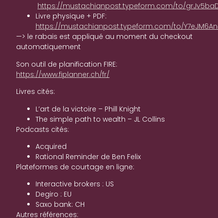
https://mustachianpost.typeform.com/to/grJv5b
Livre physique + PDF:
https://mustachianpost.typeform.com/to/Y7eJM6A
—> le rabais est appliqué au moment du checkout
automatiquement
Son outil de planification FIRE:
https://www.fiplanner.ch/fr/
Livres cités:
L’art de la victoire – Phill Knight
The simple path to wealth – JL Collins
Podcasts cités:
Acquired
Rational Reminder de Ben Felix
Plateformes de courtage en ligne:
Interactive brokers : US
Degiro : EU
Saxo bank: CH
Autres références: