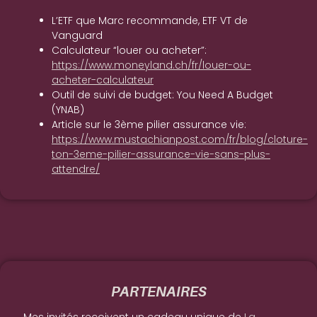
L’ETF que Marc recommande, ETF VT de
Vanguard
Calculateur “louer ou acheter”:
https://www.moneyland.ch/fr/louer-ou-
acheter-calculateur
Outil de suivi de budget: You Need A Budget
(YNAB)
Article sur le 3ème pilier assurance vie:
https://www.mustachianpost.com/fr/blog/cloture-
ton-3eme-pilier-assurance-vie-sans-plus-
attendre/
PARTENAIRES
Mes invités reçoivent un cadeau unique de
La